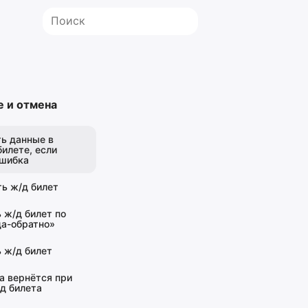
 и отмена
ть данные в
илете, если
шибка
ть ж/д билет
 ж/д билет по
да-обратно»
 ж/д билет
а вернётся при
д билета