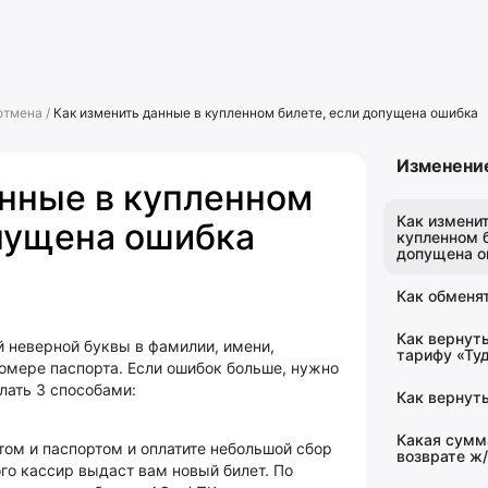
отмена
/
Как изменить данные в купленном билете, если допущена ошибка
Изменение
анные в купленном
Как измени
опущена ошибка
купленном б
допущена о
Как обменя
Как вернуть
й неверной буквы в фамилии, имени,
тарифу «Ту
номере паспорта. Если ошибок больше, нужно
лать 3 способами:
Как вернуть
Какая сумм
том и паспортом и оплатите небольшой сбор
возврате ж/
ого кассир выдаст вам новый билет. По