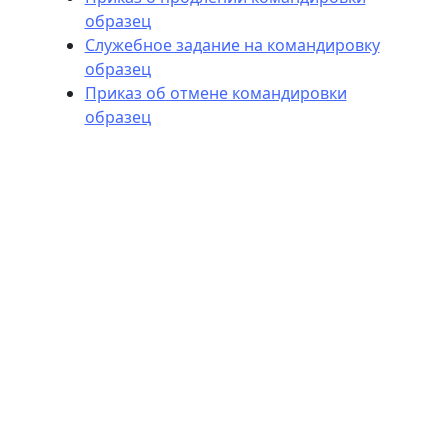
образец
Служебное задание на командировку
образец
Приказ об отмене командировки
образец
Навести порядок