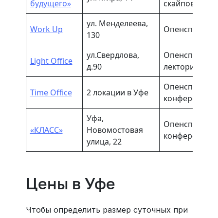
будущего»
скайповые, зо
ул. Менделеева,
Work Up
Опенспейс, п
130
ул.Свердлова,
Опенспейс, о
Light Office
д.90
лекторий
Опенспейс, о
Time Office
2 локации в Уфе
конференц-за
Уфа,
Опенспейс, о
«КЛАСС»
Новомостовая
конференц-за
улица, 22
Цены в Уфе
Чтобы определить размер суточных при