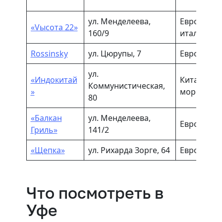
ул. Менделеева,
Европейск
«Vысота 22»
160/9
итальянск
Rossinsky
ул. Цюрупы, 7
Европейска
ул.
«Индокитай
Китайская,
Коммунистическая,
»
морепрод
80
«Балкан
ул. Менделеева,
Европейск
Гриль»
141/2
«Щепка»
ул. Рихарда Зорге, 64
Европейска
Что посмотреть в
Уфе