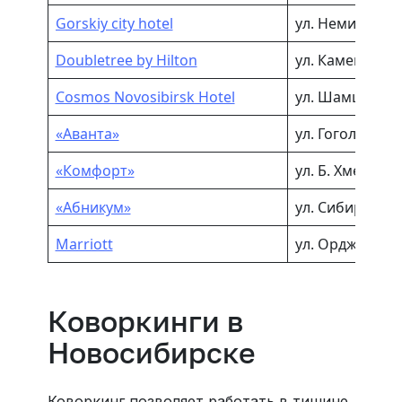
Gorskiy сity hotel
ул. Немирович
Doubletree by Hilton
ул. Каменская, 
Cosmos Novosibirsk Hotel
ул. Шамшурина
«Аванта»
ул. Гоголя, 189
«Комфорт»
ул. Б. Хмельниц
«Абникум»
ул. Сибиряков-
Marriott
ул. Орджоникид
Коворкинги в
Новосибирске
Коворкинг позволяет работать в тишине