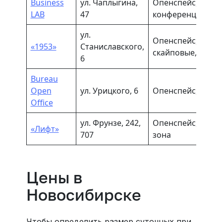
Business
ул. Чаплыгина,
Опенспейс, офисы
LAB
47
конференц-зал
ул.
Опенспейс, офисы
«1953»
Cтаниславского,
скайповые, зона 
6
Bureau
Open
ул. Урицкого, 6
Опенспейс, офис
Office
ул. Фрунзе, 242,
Опенспейс, офисы
«Лифт»
707
зона
Цены в
Новосибирске
Чтобы определить размер суточных при