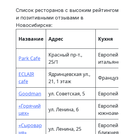
Список ресторанов с высоким рейтингом
и позитивными отзывами в
Новосибирске:
Название
Адрес
Кухня
Красный пр-т.,
Европейская, 
Park Cafe
25/1
итальянская
ECLAIR
Ядринцевская ул.,
Французская
cafe
21, 1 этаж
Goodman
ул. Советская, 5
Европейская, 
«Горячий
Европейская,
ул. Ленина, 6
цех»
южноамерикан
«Сыровар
Европейская, р
ул. Ленина, 25
ня»
ближневосточ