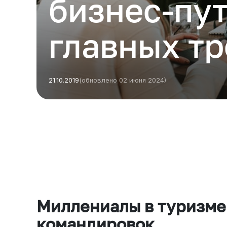
бизнес-пут
главных т
21.10.2019
(обновлено 02 июня 2024)
Есть из чего выбрать
Больше 3 млн отелей, билеты на любой транспорт,
все документы онлайн. На «OneTwoTrip для бизнеса»
Миллениалы в туризме
командировок