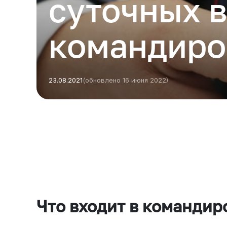
суточных в
командиро
23.08.2021
(обновлено 16 июня 2022)
Есть из чего выбрать
Больше 3 млн отелей, билеты на любой транспорт,
все документы онлайн. На «OneTwoTrip для бизнеса»
Что входит в команди