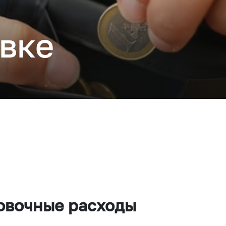
вке
Подключиться
ровочные расходы