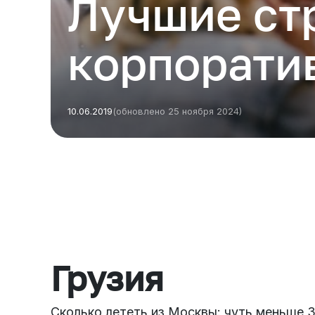
Лучшие ст
корпорати
10.06.2019
(обновлено 25 ноября 2024)
Есть из чего выбрать
Больше 3 млн отелей, билеты на любой транспорт,
все документы онлайн. На «OneTwoTrip для бизнеса»
Грузия
Сколько лететь из Москвы: чуть меньше 3