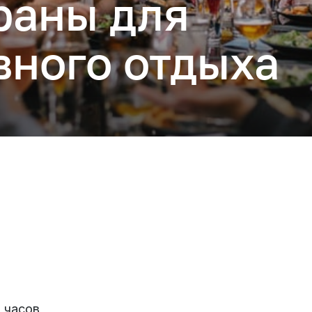
раны для
вного отдыха
Подключиться
 часов