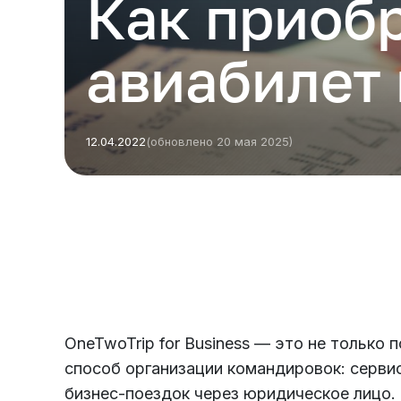
Как приоб
авиабилет
12.04.2022
(обновлено 20 мая 2025)
Есть из чего выбрать
Больше 3 млн отелей, билеты на любой транспорт,
все документы онлайн. На «OneTwoTrip для бизнеса»
OneTwoTrip for Business — это не только 
способ организации командировок: серв
бизнес-поездок через юридическое лицо.