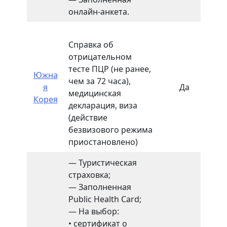
онлайн-анкета.
Справка об
отрицательном
тесте ПЦР (не ранее,
Южна
чем за 72 часа),
я
Да
10
медицинская
Корея
декларация, виза
(действие
безвизового режима
приостановлено)
— Туристическая
страховка;
— Заполненная
Public Health Card;
— На выбор:
• сертификат о