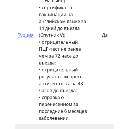
— На выбор:
Не
• сертификат о
ко
вакцинации на
по
английском языке за
на
14 дней до въезда
Бр
Турция
(Спутник V);
Да
Не
• отрицательный
Гр
ПЦР-тест не ранее
те
чем за 72 часа до
по
въезда;
Ин
• отрицательный
на
результат экспресс
ПЦ
антиген-теста за 48
72
часов до въезда;
пр
• справка о
ка
перенесенном за
последние 6 месяцев
заболевании.