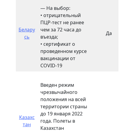
— На выбор:
• отрицательный
ПЦР-тест не ранее
Белару
чем за 72 часа до
Да
Не
сь
въезда;
• сертификат о
проведенном курсе
вакцинации от
COVID-19
Введен режим
чрезвычайного
положения на всей
территории страны
до 19 января 2022
Казахс
года. Полеты в
тан
Казахстан