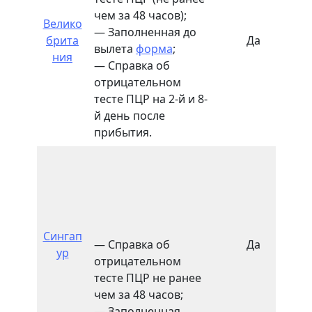
чем за 48 часов);
Велико
— Заполненная до
брита
Да
10
вылета
форма
;
ния
— Справка об
отрицательном
тесте ПЦР на 2-й и 8-
й день после
прибытия.
Сингап
— Справка об
Да
10
ур
отрицательном
тесте ПЦР не ранее
чем за 48 часов;
— Заполненная