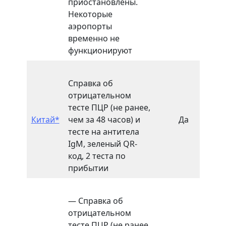
приостановлены.
Некоторые
аэропорты
временно не
функционируют
Справка об
отрицательном
тесте ПЦР (не ранее,
Китай*
чем за 48 часов) и
Да
14
тесте на антитела
IgM, зеленый QR-
код, 2 теста по
прибытии
— Справка об
отрицательном
тесте ПЦР (не ранее