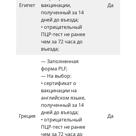
Египет
вакцинации,
Да
Не
полученный за 14
дней до въезда;
• отрицательный
ПЦР-тест не ранее
чем за 72 часа до
въезда;
— Заполненная
форма PLF;
— На выбор:
• сертификат о
вакцинации на
английском языке,
полученный за 14
дней до въезда;
Греция
Да
Не
• отрицательный
ПЦР-тест не ранее
чем за 72 часа до