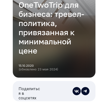
OneTwoTrip для
бизнеса: тревел-
политика,
привязанная к
минимальной
цене
15.10.2020
(обновлено 23 мая 2024)
Поделитьс
я в
соцсетях
Есть из чего выбрать