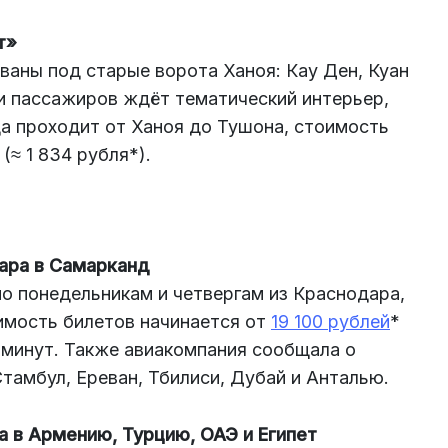
т»
зованы под старые ворота Ханоя: Кау Ден, Куан
ри пассажиров ждёт тематический интерьер,
да проходит от Ханоя до Тушона, стоимость
(≈ 1 834 рубля*).
ара в Самарканд
о понедельникам и четвергам из Краснодара,
имость билетов начинается от
19 100 рублей
*
5 минут. Также авиакомпания сообщала о
тамбул, Ереван, Тбилиси, Дубай и Анталью.
а в Армению, Турцию, ОАЭ и Египет