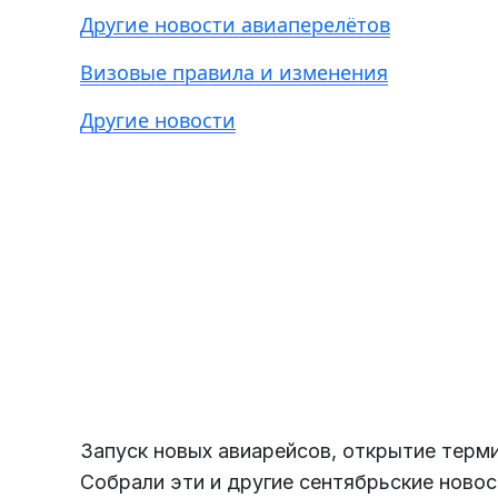
Другие новости авиаперелётов
Визовые правила и изменения
Другие новости
Есть из чего выбрать
Больше 3 млн отелей, билеты на любой транспорт,
все документы онлайн. На «OneTwoTrip для бизнеса»
Запуск новых авиарейсов, открытие терми
Собрали эти и другие сентябрьские новос