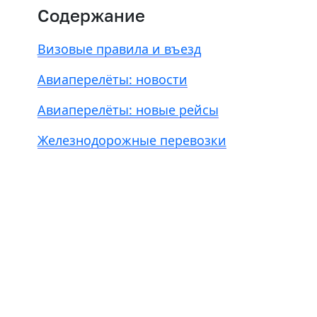
Содержание
Визовые правила и въезд
Авиаперелёты: новости
Авиаперелёты: новые рейсы
Железнодорожные перевозки
Есть из чего выбрать
Больше 3 млн отелей, билеты на любой транспорт,
все документы онлайн. На «OneTwoTrip для бизнеса»
›