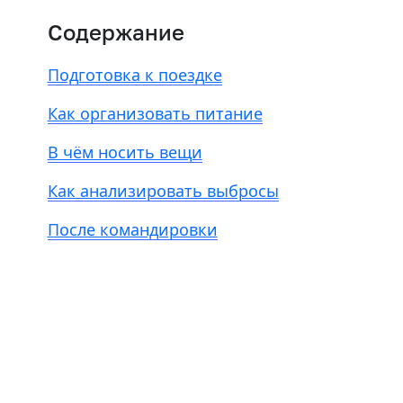
Содержание
Подготовка к поездке
Как организовать питание
В чём носить вещи
Как анализировать выбросы
После командировки
Есть из чего выбрать
Больше 3 млн отелей, билеты на любой транспорт,
все документы онлайн. На «OneTwoTrip для бизнеса»
›