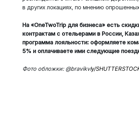
в других локациях, по мнению опрошенных,
На «OneTwoTrip для бизнеса» есть скид
контрактам с отельерами в России, Каза
программа лояльности: оформляете ком
5% и оплачиваете ими следующие поездк
Фото обложки: @bravikvl
y/SHUTTERSTOC
Навести порядок