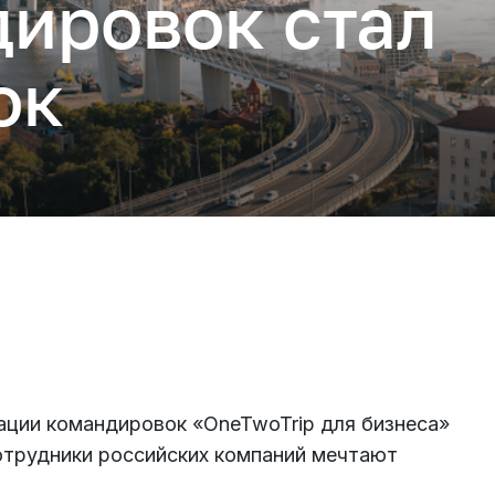
дировок стал
ок
Подключиться
ации командировок «OneTwoTrip для бизнеса»
сотрудники российских компаний мечтают