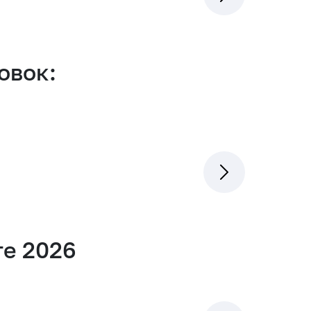
овок:
а
те 2026