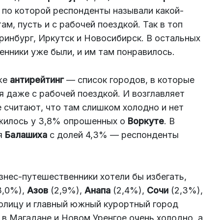
 по которой респонденты называли какой-
м, пусть и с рабочей поездкой. Так в топ
ринбург, Иркутск и Новосибирск. В остальных
нники уже были, и им там понравилось.
кже
антирейтинг
— список городов, в которые
я даже с рабочей поездкой. И возглавляет
е считают, что там слишком холодно и нет
ожилось у 3,8% опрошенных о
Воркуте
. В
ая
Балашиха
с долей 4,3% — респонденты
изнес-путешественники хотели бы избегать,
3,0%),
Азов
(2,9%),
Анапа
(2,4%),
Сочи
(2,3%),
толицу и главный южный курортный город
в Магадане и Новом Уренгое очень холодно, а