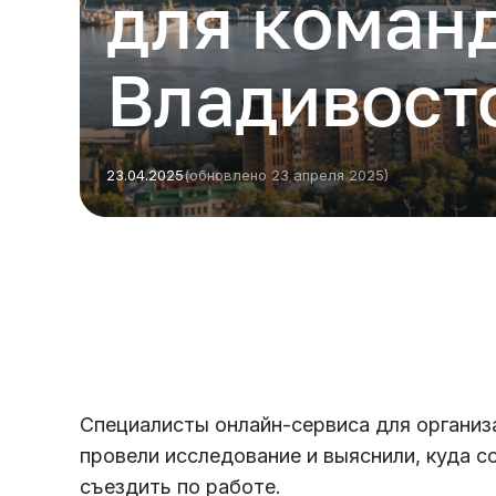
для коман
Владивост
23.04.2025
(обновлено 23 апреля 2025)
Есть из чего выбрать
Больше 3 млн отелей, билеты на любой транспорт,
все документы онлайн. На «OneTwoTrip для бизнеса»
Специалисты онлайн-сервиса для организ
провели исследование и выяснили, куда 
съездить по работе.