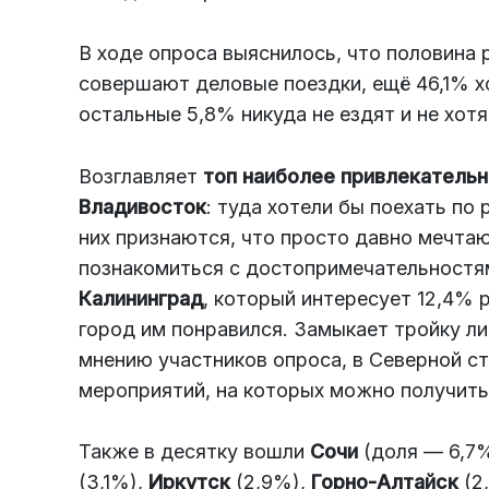
В ходе опроса выяснилось, что половина 
совершают деловые поездки, ещё 46,1% хо
остальные 5,8% никуда не ездят и не хотя
Возглавляет
топ наиболее привлекатель
Владивосток
: туда хотели бы поехать п
них признаются, что просто давно мечта
познакомиться с достопримечательностям
Калининград
, который интересует 12,4% р
город им понравился. Замыкает тройку л
мнению участников опроса, в Северной с
мероприятий, на которых можно получить
Также в десятку вошли
Сочи
(доля — 6,7
(3,1%),
Иркутск
(2,9%),
Горно-Алтайск
(2