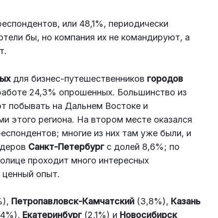
респондентов, или 48,1%, периодически
тели бы, но компания их не командируют, а
т.
ных
для бизнес-путешественников
городов
о работе 24,3% опрошенных. Большинство из
ют побывать на Дальнем Востоке и
и этого региона. На втором месте оказался
еспондентов; многие из них там уже были, и
идеров
Санкт-Петербург
с долей 8,6%; по
толице проходит много интересных
 ценный опыт.
%),
Петропавловск-Камчатский
(3,8%),
Казань
,4%),
Екатеринбург
(2,1%) и
Новосибирск