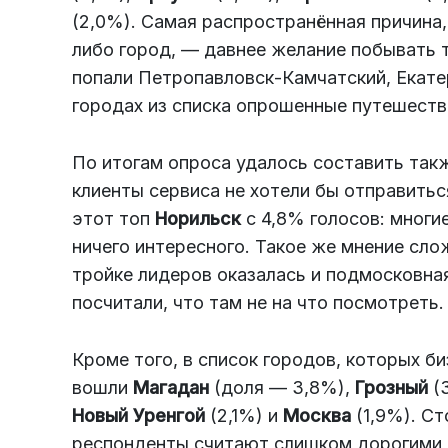
(2,0%). Самая распространённая причина,
либо город, — давнее желание побывать та
попали Петропавловск-Камчатский, Екате
городах из списка опрошенные путешестве
По итогам опроса удалось составить та
клиенты сервиса не хотели бы отправитьс
этот топ
Норильск
с 4,8% голосов: многи
ничего интересного. Такое же мнение сл
тройке лидеров оказалась и подмосковн
посчитали, что там не на что посмотреть.
Кроме того, в список городов, которых б
вошли
Магадан
(доля — 3,8%),
Грозный
(
Новый Уренгой
(2,1%) и
Москва
(1,9%). С
респонденты считают слишком дорогими, 