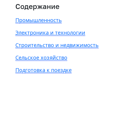
Содержание
Промышленность
Электроника и технологии
Строительство и недвижимость
Сельское хозяйство
Подготовка к поездке
Есть из чего выбрать
Больше 3 млн отелей, билеты на любой транспорт,
все документы онлайн. На «OneTwoTrip для бизнеса»
›