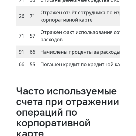
71
55
Списаны денежные средства с корпора
Отражён отчёт сотрудника по израсхо
26
71
корпоративной карте
Отражён факт использования сотрудни
71
57
расходов
91
66
Начислены проценты за расходы креди
66
55
Погашен кредит по кредитной карте
Часто используемые
счета при отражении
операций по
корпоративной
карте