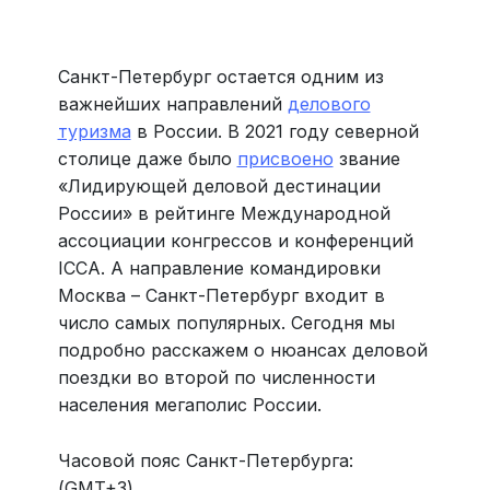
Больше 3 млн отелей, билеты на любой транспорт,
все документы онлайн. На «OneTwoTrip для бизнеса»
›
Санкт-Петербург остается одним из
важнейших направлений
делового
туризма
в России. В 2021 году северной
столице даже было
присвоено
звание
«Лидирующей деловой дестинации
России» в рейтинге Международной
ассоциации конгрессов и конференций
ICCA. А направление командировки
Москва – Санкт-Петербург входит в
число самых популярных. Сегодня мы
подробно расскажем о нюансах деловой
поездки во второй по численности
населения мегаполис России.
Часовой пояс Санкт-Петербурга:
(GMT+3)