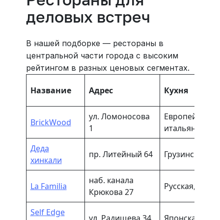
деловых встреч
В нашей подборке — рестораны в
центральной части города с высоким
рейтингом в разных ценовых сегментах.
Название
Адрес
Кухня
ул. Ломоносова
Европейская, 
BrickWood
1
итальянская
Деда
пр. Литейный 64
Грузинская, к
хинкали
наб. канала
La Familia
Русская, евро
Крюкова 27
Self Edge
ул. Радищева 34
Японская, ази