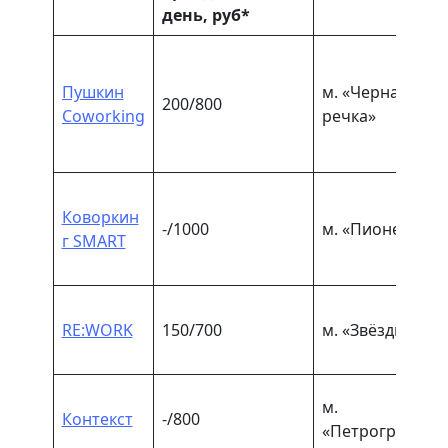
день, руб*
Пушкин
м. «Черная
200/800
Coworking
речка»
Коворкин
-/1000
м. «Пионерская
г SMART
RE:WORK
150/700
м. «Звёздная»
м.
Контекст
-/800
«Петроградская