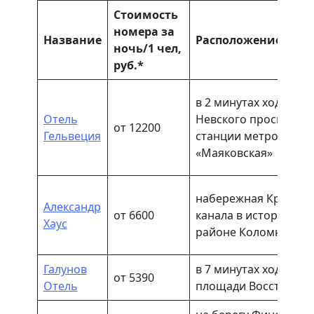
Стоимость
номера за
Название
Расположение
ночь/1 чел,
руб.*
в 2 минутах ходьбы о
Отель
Невского проспекта 
от 12200
Гельвеция
станции метро
«Маяковская»
набережная Крюков
Александр
от 6600
канала в историческ
Хаус
районе Коломна
Галунов
в 7 минутах ходьбы о
от 5390
Отель
площади Восстания