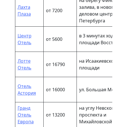
на берегу Финского
Лахта
залива, в новом
от 7200
Плаза
деловом центре
Петербурга
Центр
в 3 минутах ходьбы о
от 5600
Отель
площади Восстания
Лотте
на Исаакиевской
от 16790
Отель
площади
Отель
от 16000
ул. Большая Морская
Астория
Гранд
на углу Невского
Отель
от 13200
проспекта и
Европа
Михайловской улицы