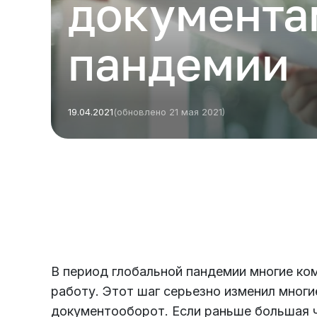
документа
пандемии
19.04.2021
(обновлено 21 мая 2021)
Есть из чего выбрать
Больше 3 млн отелей, билеты на любой транспорт,
все документы онлайн. На «OneTwoTrip для бизнеса»
В период глобальной пандемии многие ко
работу. Этот шаг серьезно изменил многи
документооборот. Если раньше большая ч